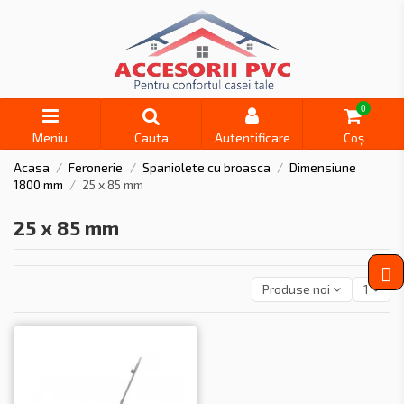
0
Meniu
Cauta
Autentificare
Coș
Acasa
Feronerie
Spaniolete cu broasca
Dimensiune
1800 mm
25 x 85 mm
25 x 85 mm
Produse noi
1