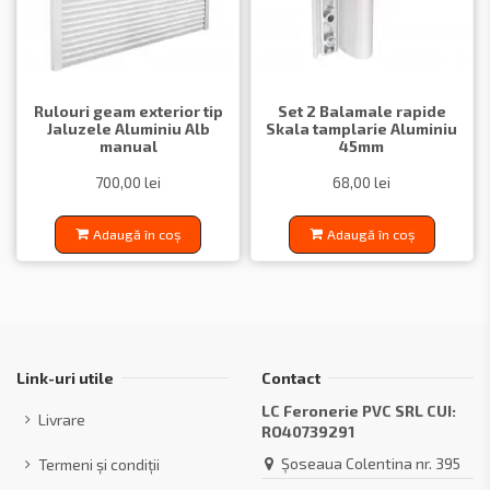
Rulouri geam exterior tip
Set 2 Balamale rapide
Jaluzele Aluminiu Alb
Skala tamplarie Aluminiu
manual
45mm
700,00 lei
68,00 lei
Adaugă în coș
Adaugă în coș
Link-uri utile
Contact
LC Feronerie PVC SRL CUI:
Livrare
RO40739291
Șoseaua Colentina nr. 395
Termeni și condiții