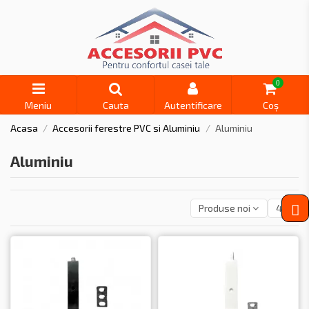
0
Meniu
Cauta
Autentificare
Coș
Acasa
Accesorii ferestre PVC si Aluminiu
Aluminiu
Aluminiu
Produse noi
4