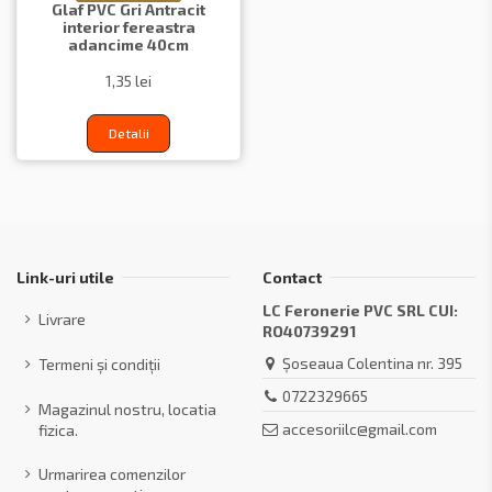
Glaf PVC Gri Antracit
interior fereastra
adancime 40cm
1,35 lei
Detalii
Link-uri utile
Contact
LC Feronerie PVC SRL CUI:
Livrare
RO40739291
Șoseaua Colentina nr. 395
Termeni și condiții
0722329665
Magazinul nostru, locatia
accesoriilc@gmail.com
fizica.
Urmarirea comenzilor