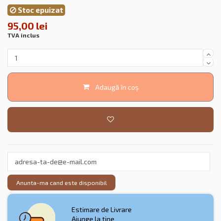
Stoc epuizat
95,00 lei
TVA inclus
Adaugă în coș
Anunta-ma cand este disponibil
Estimare de Livrare
Ajunge la tine