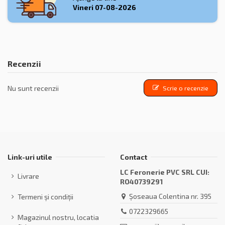
Vineri
07-08-2026
Recenzii
Nu sunt recenzii
Scrie o recenzie
Link-uri utile
Contact
LC Feronerie PVC SRL CUI:
Livrare
RO40739291
Șoseaua Colentina nr. 395
Termeni și condiții
0722329665
Magazinul nostru, locatia