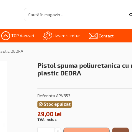
TOP Vanzari
Livrare si retur
Contact
lastic DEDRA
Pistol spuma poliuretanica cu
plastic DEDRA
Referinta
APV353
Stoc epuizat
29,00 lei
TVA inclus