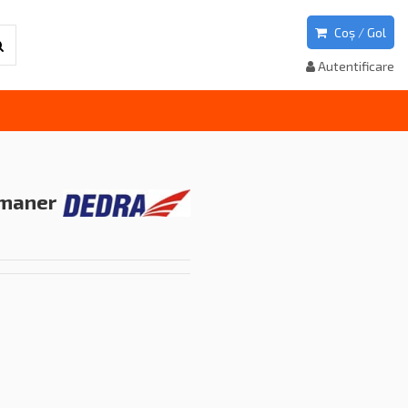
Coș
/
Gol
Autentificare
 maner