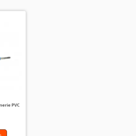
nerie PVC
ș