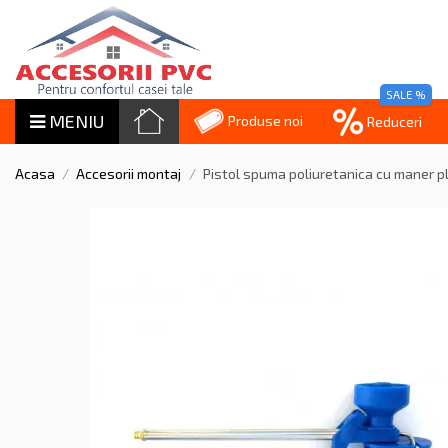
SALE %
MENIU
Produse noi
Reduceri
Acasa
Accesorii montaj
Pistol spuma poliuretanica cu maner p