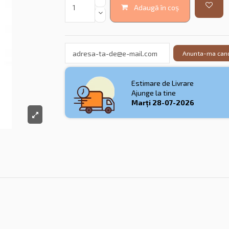
Adaugă în coș
Anunta-ma cand
Estimare de Livrare
Ajunge la tine
Marți
28-07-2026