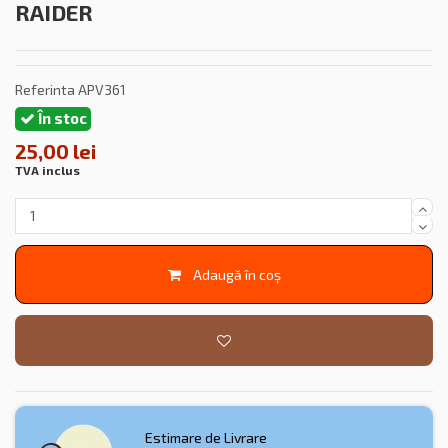
RAIDER
Referinta
APV361
În stoc
25,00 lei
TVA inclus
Adaugă în coș
Estimare de Livrare