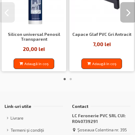
Silicon universal Penosil
Capace Glaf PVC Gri Antracit
Transparent
7,00 lei
20,00 lei
Adaugă în coș
Adaugă în coș
Link-uri utile
Contact
LC Feronerie PVC SRL CUI:
Livrare
RO40739291
Șoseaua Colentina nr. 395
Termeni și condiții