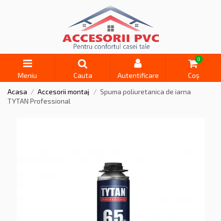
0
Meniu
Cauta
Autentificare
Coș
Acasa
Accesorii montaj
Spuma poliuretanica de iarna
TYTAN Professional