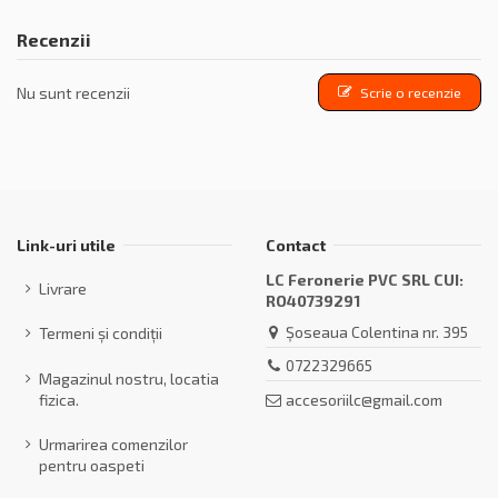
Recenzii
Nu sunt recenzii
Scrie o recenzie
Link-uri utile
Contact
LC Feronerie PVC SRL CUI:
Livrare
RO40739291
Șoseaua Colentina nr. 395
Termeni și condiții
0722329665
Magazinul nostru, locatia
accesoriilc@gmail.com
fizica.
Urmarirea comenzilor
pentru oaspeti