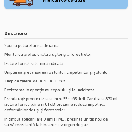
Miercuri
05-08-2026
Descriere
Spuma poliuretanica de iarna
Montarea profesionala a ușilor și a ferestrelor
Izolare fonică și termică ridicată
Umplerea și etanșarea rosturilor, crăpăturilor și golurilor.
Timp de tăiere:
de la 20 la 30 min.
Rezistența la apariția mucegaiului şi la umiditate
Proprietăți: productivitate intre 55 si 65 litrii, Cantitate 870 ml,
izolare fonica până în 61 dB, presiune redusa împotriva
deformărilor de uși și ferestrelor.
In timpul aplicării are 0 emisii MDI, prezintă un tip nou de
valvă rezistentă la blocare si scurgeri de gaz.