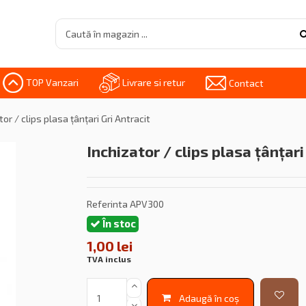
TOP Vanzari
Livrare si retur
Contact
tor / clips plasa țânțari Gri Antracit
Inchizator / clips plasa țânțari
Referinta
APV300
În stoc
1,00 lei
TVA inclus
Adaugă în coș