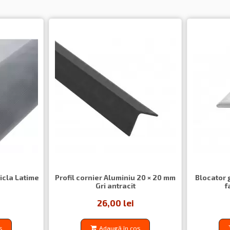
ticla Latime
Profil cornier Aluminiu 20 × 20 mm
Blocator 
Gri antracit
f
26,00 lei
ș
Adaugă în coș