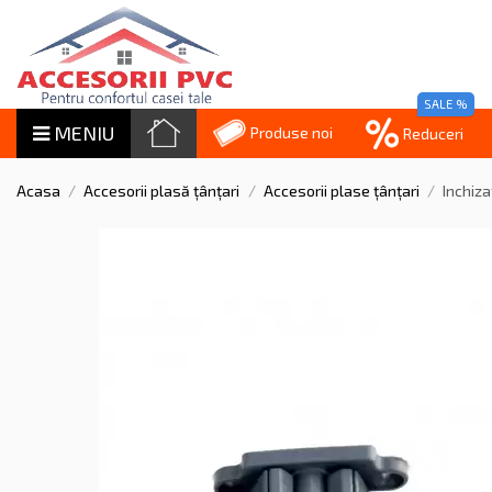
SALE %
MENIU
Produse noi
Reduceri
Acasa
Accesorii plasă țânțari
Accesorii plase țânțari
Inchiza