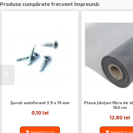
Produse cumpărate frecvent împreună:
Șurub autoforant 3.9 x 19 mm
Plasa ţânţari fibra de s
160 cm
0,10 lei
12,80 lei
Adaugă în coș
Adaugă în co