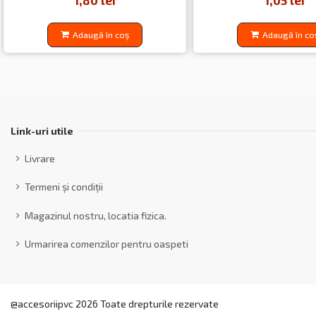
1,80 lei
1,05 lei
Adaugă în coș
Adaugă în co
Link-uri utile
Livrare
Termeni și condiții
Magazinul nostru, locatia fizica.
Urmarirea comenzilor pentru oaspeti
@accesoriipvc 2026 Toate drepturile rezervate