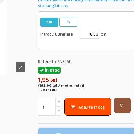
și adaugă în coș
cm
m
introdu
Lungime
cm
Referinta
PA2060
În stoc
1,95 lei
(195,00 lei / metru liniar)
TVA inclus
Adaugă în coș