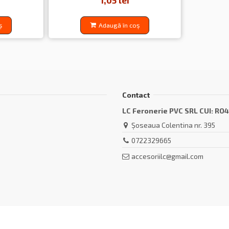
1,05 lei
ș
Adaugă în coș
Contact
LC Feronerie PVC SRL CUI: RO
Șoseaua Colentina nr. 395
0722329665
accesoriilc@gmail.com