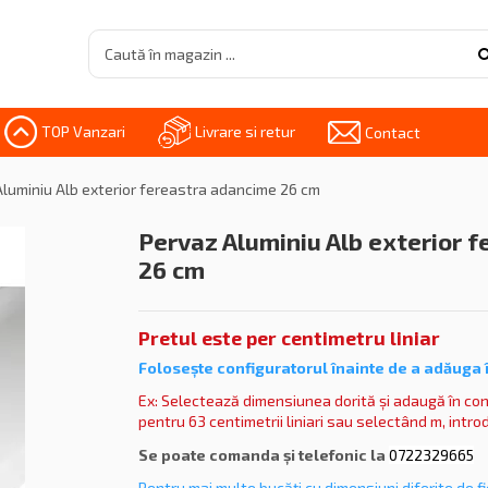
TOP Vanzari
Livrare si retur
Contact
Aluminiu Alb exterior fereastra adancime 26 cm
Pervaz Aluminiu Alb exterior 
26 cm
Pretul este per centimetru liniar
Folosește
configuratorul înainte de a adăuga 
Ex: Selectează dimensiunea dorită și adaugă în con
pentru 63 centimetrii liniari sau selectând m, introdu
Se poate comanda și telefonic la
0722329665
Pentru mai multe bucăți cu dimensiuni diferite de 