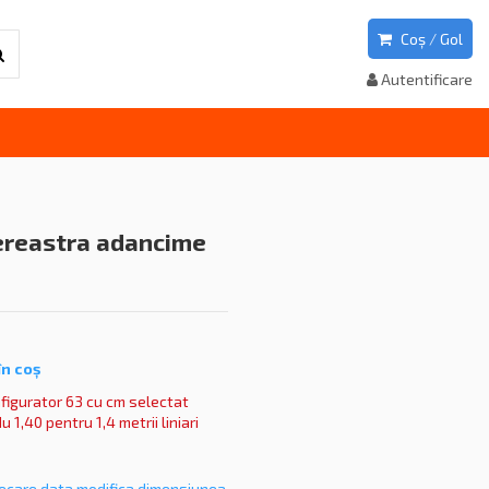
Coș
/
Gol
Autentificare
fereastra adancime
în co
ș
figurator 63 cu cm selectat
 1,40 pentru 1,4 metrii liniari
fiecare data modifica dimensiunea