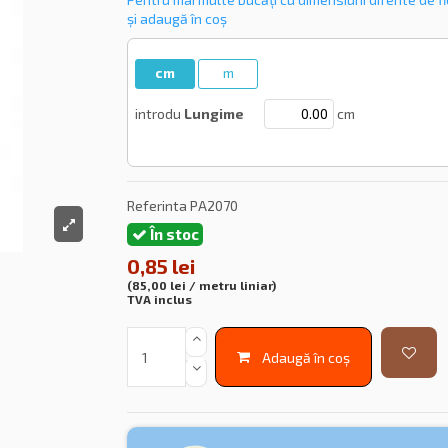
și adaugă în coș
cm
m
introdu
Lungime
cm
Referinta
PA2070
În stoc
0,85 lei
(85,00 lei / metru liniar)
TVA inclus
Adaugă în coș