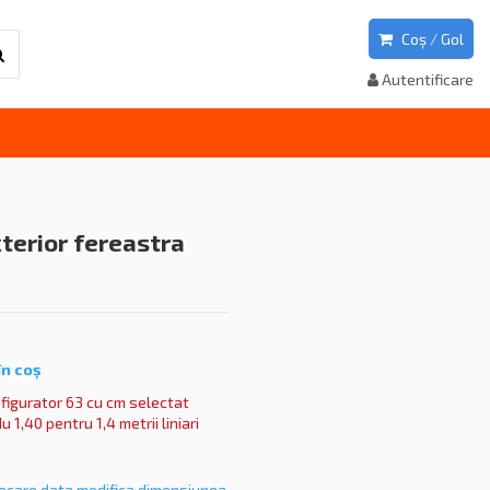
Coș
/
Gol
Autentificare
xterior fereastra
în co
ș
figurator 63 cu cm selectat
 1,40 pentru 1,4 metrii liniari
fiecare data modifica dimensiunea