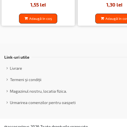
1,55 lei
1,30 lei
Adaugă în coș
Adaugă în co
Link-uri utile
Livrare
Termeni și condiții
Magazinul nostru, locatia fizica.
Urmarirea comenzilor pentru oaspeti
@accesoriipvc 2026 Toate drepturile rezervate