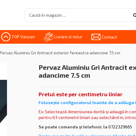
TOP Vanzari
Livrare si retur
Contact
Pervaz Aluminiu Gri Antracit exterior fereastra adancime 7.5 cm
Pervaz Aluminiu Gri Antracit e
adancime 7.5 cm
Pretul este per centimetru liniar
Folosește
configuratorul înainte de a adăuga 
Ex: Selectează dimensiunea dorită și adaugă în con
pentru 63 centimetrii liniari sau selectând m, introdu
Se poate comanda și telefonic la
0722329665
Pentru mai multe bucăți cu dimensiuni diferite de 