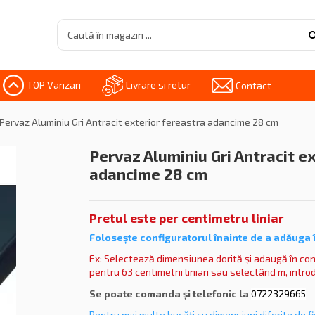
TOP Vanzari
Livrare si retur
Contact
Pervaz Aluminiu Gri Antracit exterior fereastra adancime 28 cm
Pervaz Aluminiu Gri Antracit e
adancime 28 cm
Pretul este per centimetru liniar
Folosește
configuratorul înainte de a adăuga 
Ex: Selectează dimensiunea dorită și adaugă în con
pentru 63 centimetrii liniari sau selectând m, introdu
Se poate comanda și telefonic la
0722329665
Pentru mai multe bucăți cu dimensiuni diferite de 