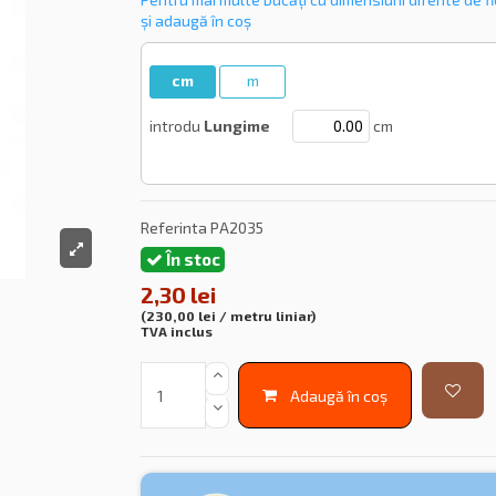
și adaugă în coș
cm
m
introdu
Lungime
cm
Referinta
PA2035
În stoc
2,30 lei
(230,00 lei / metru liniar)
TVA inclus
Adaugă în coș