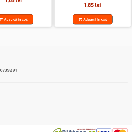
1,65 lei
1,85 lei
Adaugă în coș
Adaugă în coș
40739291