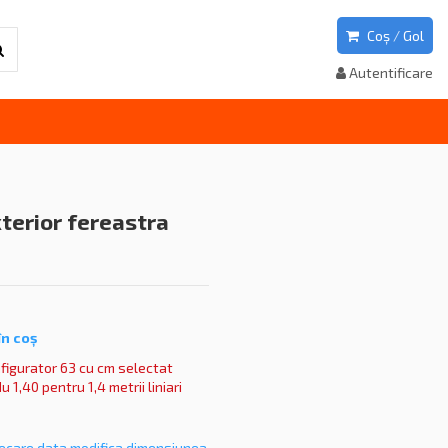
Coș
/
Gol
Autentificare
xterior fereastra
în co
ș
figurator 63 cu cm selectat
 1,40 pentru 1,4 metrii liniari
fiecare data modifica dimensiunea