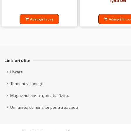
1,95 lei
Adaugă în coș
Adaugă în co
Link-uri utile
Livrare
Termeni și condiții
Magazinul nostru, locatia fizica.
Urmarirea comenzilor pentru oaspeti