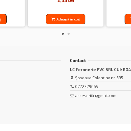
2,55 lei
ș
Adaugă în coș
Contact
LC Feronerie PVC SRL CUI: RO
Șoseaua Colentina nr. 395
0722329665
accesoriilc@gmail.com