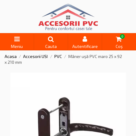
0
Meniu
Cauta
Autentificare
Coș
Acasa
Accesorii USI
PVC
Mâner ușă PVC maro 25 x 92
x 210 mm