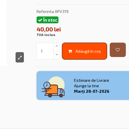
Referinta
APV319
În stoc
40,00 lei
TVA inclus
Adaugă în coș
Estimare de Livrare
Ajunge la tine
Marți
28-07-2026