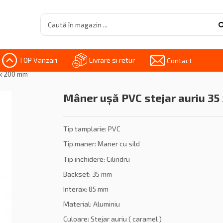
TOP Vanzari
Livrare si retur
Contact
 x 200 mm
Mâner ușă PVC stejar auriu 35
Tip tamplarie: PVC
Tip maner: Maner cu sild
Tip inchidere: Cilindru
Backset: 35 mm
Interax: 85 mm
Material: Aluminiu
Culoare: Stejar auriu ( caramel )