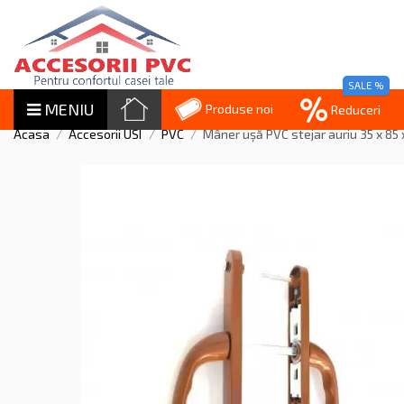
SALE %
MENIU
Produse noi
Reduceri
Acasa
Accesorii USI
PVC
Mâner ușă PVC stejar auriu 35 x 85