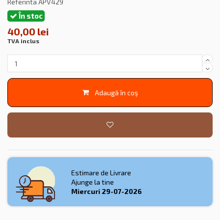
Referinta
APV429
În stoc
40,00 lei
TVA inclus
Adaugă în coș
Estimare de Livrare
Ajunge la tine
Miercuri
29-07-2026