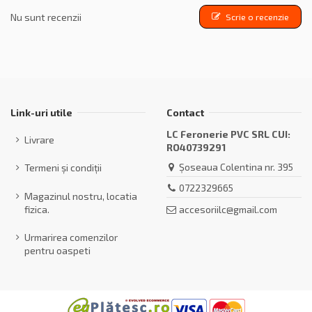
Nu sunt recenzii
Scrie o recenzie
Link-uri utile
Contact
LC Feronerie PVC SRL CUI:
Livrare
RO40739291
Șoseaua Colentina nr. 395
Termeni și condiții
0722329665
Magazinul nostru, locatia
accesoriilc@gmail.com
fizica.
Urmarirea comenzilor
pentru oaspeti