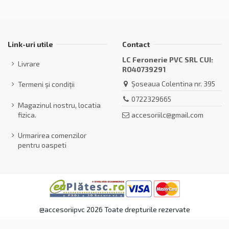
Link-uri utile
Contact
LC Feronerie PVC SRL CUI:
Livrare
RO40739291
Șoseaua Colentina nr. 395
Termeni și condiții
0722329665
Magazinul nostru, locatia
accesoriilc@gmail.com
fizica.
Urmarirea comenzilor
pentru oaspeti
@accesoriipvc 2026 Toate drepturile rezervate