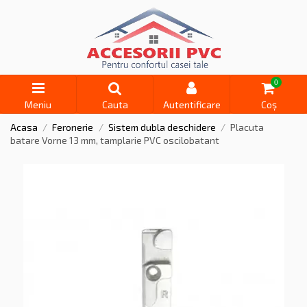
0
Meniu
Cauta
Autentificare
Coș
Acasa
Feronerie
Sistem dubla deschidere
Placuta
batare Vorne 13 mm, tamplarie PVC oscilobatant