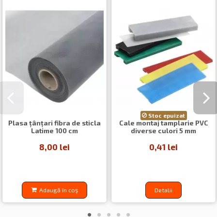
Stoc epuizat
Plasa ţânţari fibra de sticla
Cale montaj tamplarie PVC
Latime 100 cm
diverse culori 5 mm
8,00 lei
0,41 lei
Adaugă în coș
Detalii