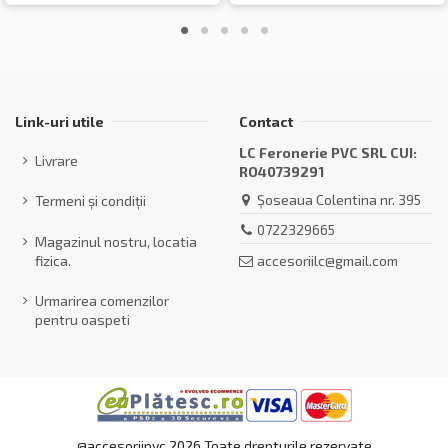
Link-uri utile
Contact
LC Feronerie PVC SRL CUI:
Livrare
RO40739291
Șoseaua Colentina nr. 395
Termeni și condiții
0722329665
Magazinul nostru, locatia
accesoriilc@gmail.com
fizica.
Urmarirea comenzilor
pentru oaspeti
@accesoriipvc 2026 Toate drepturile rezervate