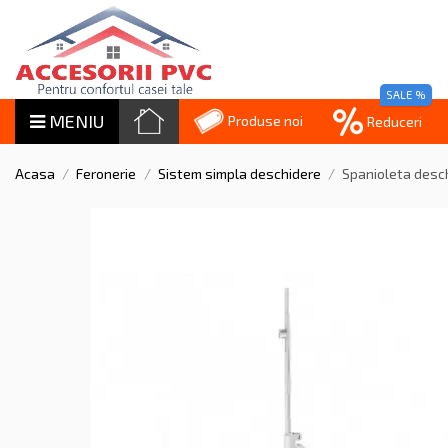
SALE %
MENIU
Produse noi
Reduceri
Acasa
Feronerie
Sistem simpla deschidere
Spanioleta desc