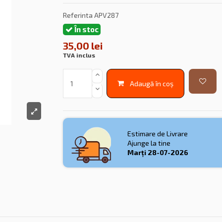
Referinta
APV287
În stoc
35,00 lei
TVA inclus
Adaugă în coș
Estimare de Livrare
Ajunge la tine
Marți
28-07-2026