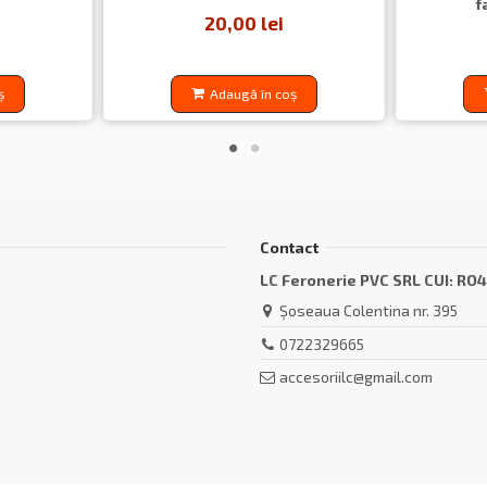
f
20,00 lei
ș
Adaugă în coș
Contact
LC Feronerie PVC SRL CUI: RO
Șoseaua Colentina nr. 395
0722329665
accesoriilc@gmail.com