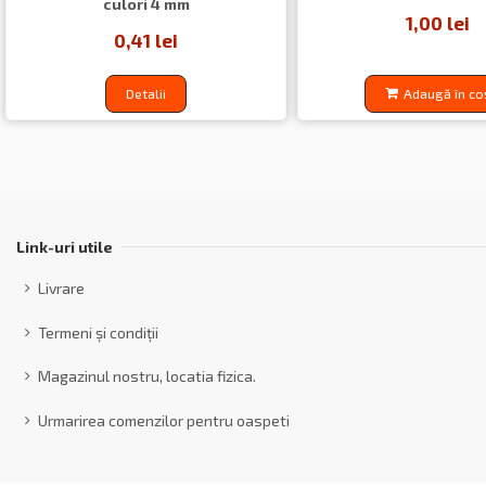
culori 4 mm
1,00 lei
0,41 lei
Detalii
Adaugă în co
Link-uri utile
Livrare
Termeni și condiții
Magazinul nostru, locatia fizica.
Urmarirea comenzilor pentru oaspeti