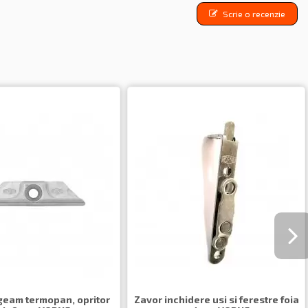
Scrie o recenzie
geam termopan, opritor
Zavor inchidere usi si ferestre foia