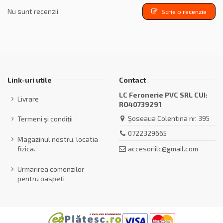
Nu sunt recenzii
Scrie o recenzie
Link-uri utile
Contact
LC Feronerie PVC SRL CUI:
Livrare
RO40739291
Șoseaua Colentina nr. 395
Termeni și condiții
0722329665
Magazinul nostru, locatia
accesoriilc@gmail.com
fizica.
Urmarirea comenzilor
pentru oaspeti