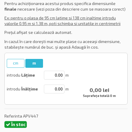
Pentru achiziționarea acestui produs specifica dimensiunile
finale
necesare (vezi poza din descriere cum se masoara corect)
Ex: pentru o plasa de 95 cm latime si 138 cm inaltime introdu
valorile 0.95 m si 1.38 m, poti schimba si unitatile in centrimetrii
Prețul afișat se calculează automat.
In cazul în care dorești mai multe plase cu aceeași dimensiune,
stabilește numărul de buc. și apasă Adaugă în cos.
cm
m
introdu
Lățime
m
introdu
Înălțime
m
0,00 lei
Suprafața totală
0 m
Referinta
APV447
În stoc