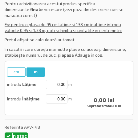
Pentru achiziționarea acestui produs specifica
dimensiunile
finale
necesare (vezi poza din descriere cum se
masoara corect)
Ex: pentru o plasa de 95 cm latime si 138 cm inaltime introdu
valorile 0.95 si 1.38 m, poti schimba si unitatile in centrimetrii
Prețul afișat se calculează automat.
In cazul în care dorești mai multe plase cu aceeași dimensiune,
stabilește numărul de buc. și apasă Adaugă în cos.
cm
m
introdu
Lățime
m
introdu
Înălțime
m
0,00 lei
Suprafața totală
0 m
Referinta
APV448
În stoc