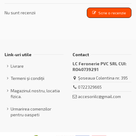
Nu sunt recenzii
Scrie o recenzie
Link-uri utile
Contact
LC Feronerie PVC SRL CUI:
Livrare
RO40739291
Șoseaua Colentina nr. 395
Termeni și condiții
0722329665
Magazinul nostru, locatia
accesoriilc@gmail.com
fizica.
Urmarirea comenzilor
pentru oaspeti