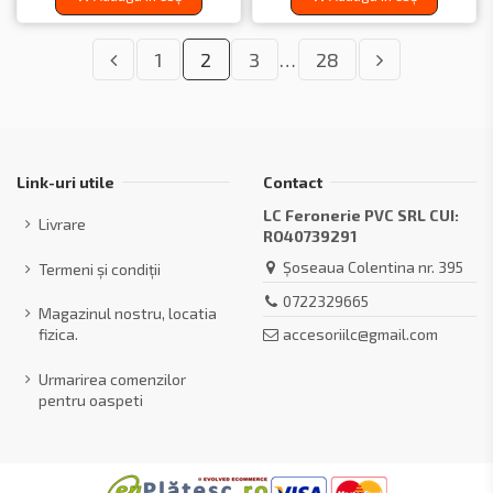
1
2
3
…
28
Link-uri utile
Contact
LC Feronerie PVC SRL CUI:
Livrare
RO40739291
Șoseaua Colentina nr. 395
Termeni și condiții
0722329665
Magazinul nostru, locatia
accesoriilc@gmail.com
fizica.
Urmarirea comenzilor
pentru oaspeti