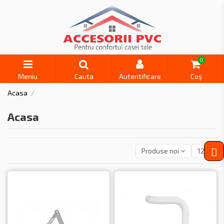
0
Meniu
Cauta
Autentificare
Coș
Acasa
Acasa
Produse noi
12