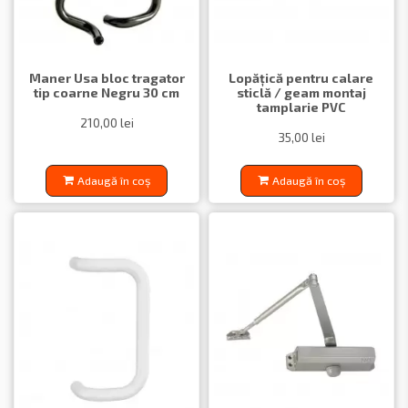
Maner Usa bloc tragator
Lopățică pentru calare
tip coarne Negru 30 cm
sticlă / geam montaj
tamplarie PVC
210,00 lei
35,00 lei
Adaugă în coș
Adaugă în coș