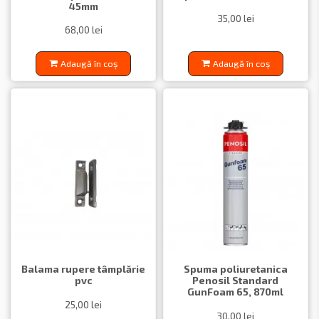
45mm
35,00 lei
68,00 lei
Adaugă în coș
Adaugă în coș
Balama rupere tâmplărie
Spuma poliuretanica
pvc
Penosil Standard
GunFoam 65, 870ml
25,00 lei
30,00 lei