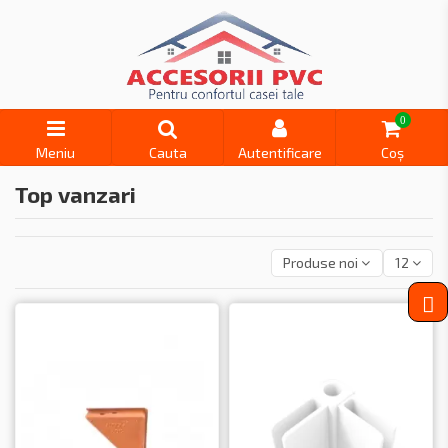
0
Meniu
Cauta
Autentificare
Coș
Top vanzari
Produse noi
12